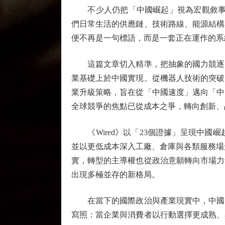
不少人仍把「中國崛起」視為宏觀敘事，但
們日常生活的供應鏈、技術路線、能源結構
便不再是一句標語，而是一套正在運作的系
這篇文章切入精準，把抽象的國力競逐，
業基礎上於中國實現。從機器人技術的突破
業升級策略，旨在從「中國速度」邁向「中
全球競爭的焦點已從成本之爭，轉向創新、
《Wired》以「23個證據」呈現中國
並以更低成本深入工廠、倉庫與各類服務場
實，轉型的主導權也從政治意願轉向市場力
出現多極並存的新格局。
在當下的國際政治與產業現實中，中國的
寫照：當企業與消費者以行動選擇更成熟、