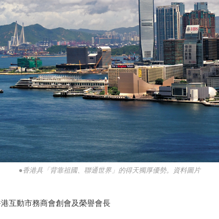
●香港具「背靠祖國、聯通世界」的得天獨厚優勢。資料圖片
港互動市務商會創會及榮譽會長