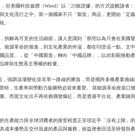
美國科技媒體《Wired》以「23個證據」的方式提醒讀者
與文化流行之中。當一個國家不只「製造」商品，更開始「定
統。
拆解為可見的生活細節，讓人意識到「那些以為只會在美國發
、能源革命的推進，到文化產業的外溢，都在印證這一點。文
國品質」，從「中國製造」轉向「中國品牌」，以此彰顯推動
品牌與生態系主導權的較量。
崛起，強調這場變化並非單一路線的勝負，而是橫跨多條產業曲
景時，生產率與勞動力版圖勢必迎來重塑。 當能源革命政策口
量。而當文化出不再依賴偶發爆紅，而是透過平台化、產業鏈
生產能力與全球消費者的接受程度正呈現近乎「沒有上限」的
具成本優勢且交付迅速的產品與服務，收益便會回流至研發與