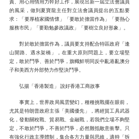
責、用心用情用力幹好工作，展現出新一屆立法會議員
的風采，做到夏寶龍主任對立法會議員提出的五點要
求：「要厚植家國情懷」「要敢於擔當作為」「要熱心
服務市民」「要勤勉參政議政」「要樹立良好形象」。
對於敢於擔當作為，議員要支持配合特區政府「逢
山開路、遇水架橋」，在重大原則問題上，要立場堅
定，敢於鬥爭、善於鬥爭，旗幟鮮明同反中亂港亂澳分
子和美西方外部勢力作堅決鬥爭。
弘揚「香港製造」 說好香港工商故事
事實上，世界政局風雲變幻，種種挑戰擺在眼前，
尤其是特朗普政府主張「美國優先」，將經貿工具武器
化，發動關稅戰、貿易戰、金融戰，若我們立場不夠堅
定，不敢於鬥爭，不善於鬥爭，必然難抵敵意衝擊。只
有強化行政主導體制，集合各方力量與思維，適時「拆