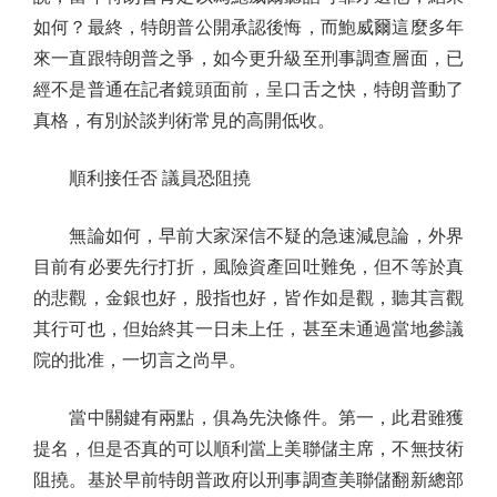
如何？最終，特朗普公開承認後悔，而鮑威爾這麼多年
來一直跟特朗普之爭，如今更升級至刑事調查層面，已
經不是普通在記者鏡頭面前，呈口舌之快，特朗普動了
真格，有別於談判術常見的高開低收。
順利接任否 議員恐阻撓
無論如何，早前大家深信不疑的急速減息論，外界
目前有必要先行打折，風險資產回吐難免，但不等於真
的悲觀，金銀也好，股指也好，皆作如是觀，聽其言觀
其行可也，但始終其一日未上任，甚至未通過當地參議
院的批准，一切言之尚早。
當中關鍵有兩點，俱為先決條件。第一，此君雖獲
提名，但是否真的可以順利當上美聯儲主席，不無技術
阻撓。基於早前特朗普政府以刑事調查美聯儲翻新總部