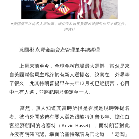
●美聯儲主席提名人選出爐，惟接任及日後貨幣政策變向仍存不確定性。
路透社
涂國彬 永豐金融資產管理董事總經理
上周末前至今，全球金融市場最大震撼，當然是來
自美國聯儲局主席終於有新人選提名。說實在，外界等
了很久，尤其特朗普提早在去年12月初已經揚言，心目
中已有人選，並將範圍只鎖定至一人。
當然，無人知道其當時所指是否就是現時獲提名
者。彼時外間盛傳有關人選為跟隨特朗普多年、擔任白
宮經濟顧問的哈塞特（Kevin Hasset），而特朗普對此
亦沒有明確否認。幸而哈塞特深諳為官之道，「老闆」