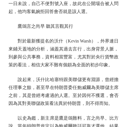
一日未說，自己不便對號入座，故此在公開場合被人問
起，他均客氣婉拒回答會否就是該人選。
鷹鴿言之尚早 聽其言觀其行
對於最新獲提名的沃什（Kevin Warsh），外界連日
來鋪天蓋地的分析，涵蓋其過去言行，出身背景人脈，
到參與公共事務，資料相當豐富，尤其對於央行貨幣政
策的看法，相信大家不難有個頗為全面的初步印象。
說起來，沃什比哈塞特跟美聯儲更有淵源，曾經擔
任理事之餘，甚至早在特朗普委任鮑威爾為美聯儲主席
之前，其是曾經考慮過的人選。至於因何不獲選，會否
因為其對美聯儲政策看法異於特朗普，則不得而知。
以史為鑑，新主席是鷹是鴿難料，言之尚早。比方
說，當年特朗普肯定以為鮑威爾聽話可靠才選他，結果