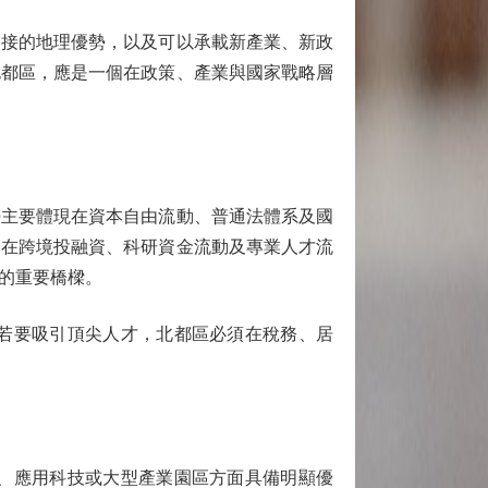
接的地理優勢，以及可以承載新產業、新政
北都區，應是一個在政策、產業與國家戰略層
主要體現在資本自由流動、普通法體系及國
如在跨境投融資、科研資金流動及專業人才流
的重要橋樑。
若要吸引頂尖人才，北都區必須在稅務、居
、應用科技或大型產業園區方面具備明顯優