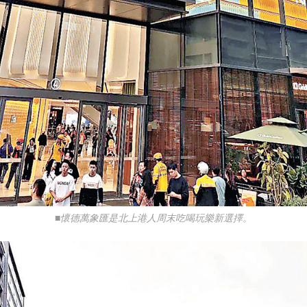
■懷德萬象匯是北上港人周末吃喝玩樂新選擇。