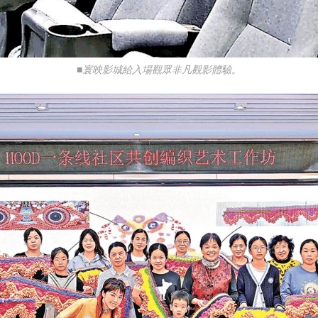
■寰映影城給入場觀眾非凡觀影體驗。