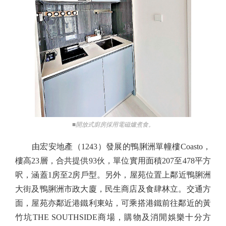
■開放式廚房採用電磁爐煮食。
由宏安地產（1243）發展的鴨脷洲單幢樓Coasto，
樓高23層，合共提供93伙，單位實用面積207至478平方
呎，涵蓋1房至2房戶型。另外，屋苑位置上鄰近鴨脷洲
大街及鴨脷洲市政大廈，民生商店及食肆林立。交通方
面，屋苑亦鄰近港鐵利東站，可乘搭港鐵前往鄰近的黃
竹坑THE SOUTHSIDE商場，購物及消閒娛樂十分方