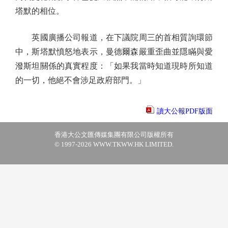
塔默的相位。
英國廣播公司報道，在下議院周三的首相質詢環節
中，斯塔默憤怒地表示，曼德爾森嚴重歪曲並隱瞞與愛
潑斯坦關係的真實程度：「如果我當時知道現時所知道
的一切，他絕不會涉足政府部門。」
讀大公報PDF版面
香港大公文匯傳媒集團有限公司版權所有
© 1997-2026 WWW.TKWW.HK LIMITED.