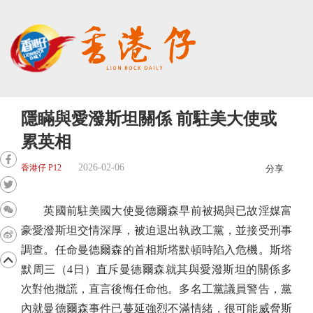
隱瞞與愛潑斯坦關係 前駐美大使或
累英相
2026-02-06
香港仔 P12
分享
英國前駐美國大使曼德爾森早前被揭與已故淫媒富
豪愛潑斯坦交情深厚，被迫退出執政工黨，並接受刑事
調查。任命曼德爾森的首相斯塔默頓時陷入危機。斯塔
默周三（4日）直斥曼德爾森就其與愛潑斯坦的關係多
次對他撒謊，直言後悔任命他。多名工黨議員警告，黨
內就曼德爾森事件已蔓延強烈不滿情緒，很可能威脅斯