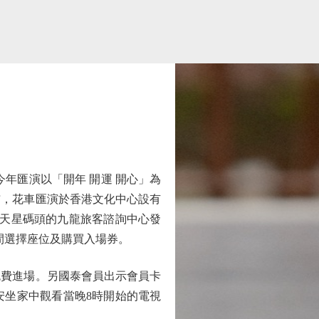
年匯演以「開年 開運 開心」為
布，花車匯演於香港文化中心設有
沙咀天星碼頭的九龍旅客諮詢中心發
間選擇座位及購買入場券。
免費進場。另國泰會員出示會員卡
安坐家中觀看當晚8時開始的電視