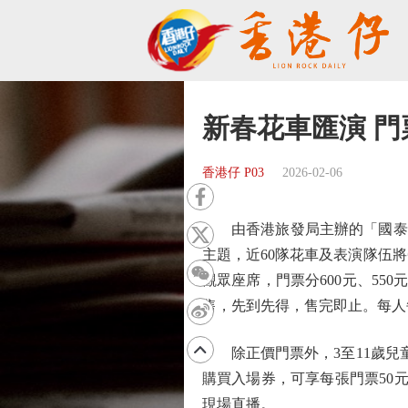
新春花車匯演 
香港仔 P03
2026-02-06
由香港旅發局主辦的「國泰新春
主題，近60隊花車及表演隊伍
觀眾座席，門票分600元、55
售，先到先得，售完即止。每人
除正價門票外，3至11歲兒童
購買入場券，可享每張門票50
現場直播。