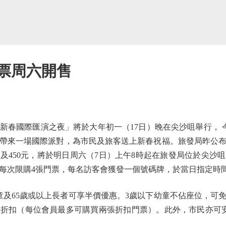
門票周六開售
國際匯演之夜」將於大年初一（17日）晚在尖沙咀舉行， 今
將帶來一場國際派對，為市民及旅客送上新春祝福。旅發局昨公
0元及450元，將於明日周六（7日）上午8時起在旅發局位於尖
每次限購4張門票，每名訪客會獲發一個號碼牌，於當日指定時
及65歲或以上長者可享半價優惠。3歲以下幼童不佔座位，可
元折扣（每位會員最多可購買兩張折扣門票）。此外，市民亦可