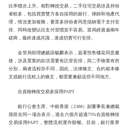
比率穩步上升。相對轉按交易，二手住宅交易涉及持份
者較多，包括買賣雙方各自採用的銀行、律師和地產代
理，情況更加複雜，要眾多持份者同意採納電子支付安
排、同時改變以往支付習慣並不容易。當局經過逾兩年
磋商，最終達成共識，達成切實可行安排。
金管局助理總裁區毓麟表示，簽署預售樓花同意書
後，涉及置業的款項需要有託管安排，與二手物業有所
分別，兩者流程亦不同，因此，法律條文、合約範本條
文或銀行流程上的條文，都需要兼顧這些不同地方。
合資格轉按交易多採用PAPT
銀行公會主席、中銀香港（2388）副董事長兼總裁
孫煜在同一場合表示，過去六個月超過75%合資格轉按
交易採用PAPT，整體流程運作順暢。目前，銀行業界