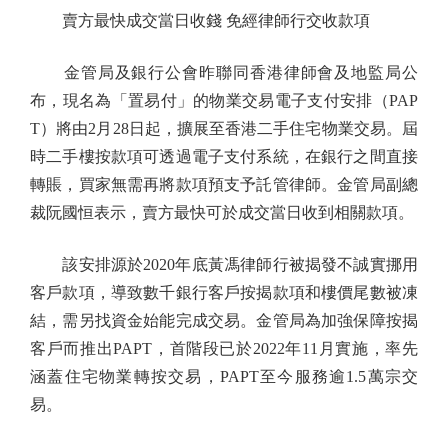
賣方最快成交當日收錢 免經律師行交收款項
金管局及銀行公會昨聯同香港律師會及地監局公
布，現名為「置易付」的物業交易電子支付安排（PAP
T）將由2月28日起，擴展至香港二手住宅物業交易。屆
時二手樓按款項可透過電子支付系統，在銀行之間直接
轉賬，買家無需再將款項預支予託管律師。金管局副總
裁阮國恒表示，賣方最快可於成交當日收到相關款項。
該安排源於2020年底黃馮律師行被揭發不誠實挪用
客戶款項，導致數千銀行客戶按揭款項和樓價尾數被凍
結，需另找資金始能完成交易。金管局為加強保障按揭
客戶而推出PAPT，首階段已於2022年11月實施，率先
涵蓋住宅物業轉按交易，PAPT至今服務逾1.5萬宗交
易。