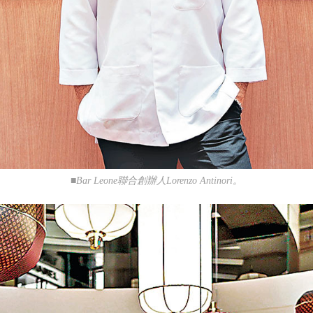
■Bar Leone聯合創辦人Lorenzo Antinori。