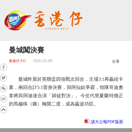
曼城闖決賽
2026-02-06
香港仔 P15
分享
曼城昨晨於英聯盃四強戰次回合，主場3:1再贏紐卡
素，兩回合計5:1晉身決賽，與阿仙奴爭霸，領隊哥迪奧
拿將與阿迪達合演「師徒對決」。今仗代替夏蘭特擔正
的馬穆殊（圖）梅開二度，成為贏波功臣。
讀大公報PDF版面