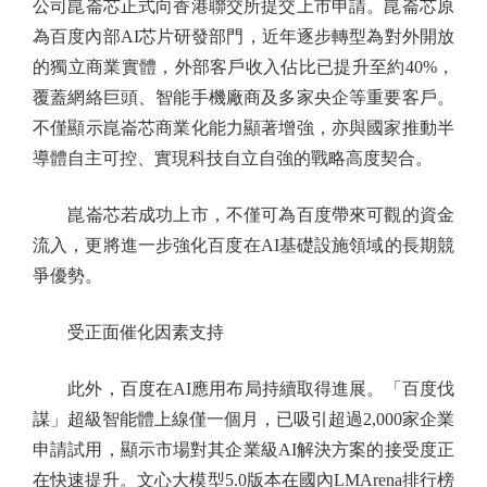
公司崑崙芯正式向香港聯交所提交上市申請。崑崙芯原
為百度內部AI芯片研發部門，近年逐步轉型為對外開放
的獨立商業實體，外部客戶收入佔比已提升至約40%，
覆蓋網絡巨頭、智能手機廠商及多家央企等重要客戶。
不僅顯示崑崙芯商業化能力顯著增強，亦與國家推動半
導體自主可控、實現科技自立自強的戰略高度契合。
崑崙芯若成功上市，不僅可為百度帶來可觀的資金
流入，更將進一步強化百度在AI基礎設施領域的長期競
爭優勢。
受正面催化因素支持
此外，百度在AI應用布局持續取得進展。「百度伐
謀」超級智能體上線僅一個月，已吸引超過2,000家企業
申請試用，顯示市場對其企業級AI解決方案的接受度正
在快速提升。文心大模型5.0版本在國內LMArena排行榜