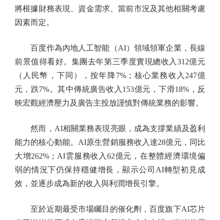
將根據財務表現、資金需求、當前市況及其他相關考慮
因素而定。
百度作為內地人工智能（AI）領域領軍企業，長線
前景值得看好。集團去年第三季度實現總收入312億元
（人民幣，下同），按年降7%；核心業務收入247億
元，跌7%。其中傳統廣告收入153億元，下滑18%，反
映宏觀經濟壓力及廣告主投放謹慎對傳統業務的影響。
然而，AI相關業務表現亮眼，成為支撐業績及盈利
能力的核心動能。AI原生營銷服務收入達28億元，同比
大增262%；AI雲服務收入62億元，在整體經濟環境偏
弱的情況下仍保持穩健增長，顯示公司AI轉型初見成
效，並逐步成為新的收入與利潤增長引擎。
至於近期最受市場矚目的催化劑，百度旗下AI芯片