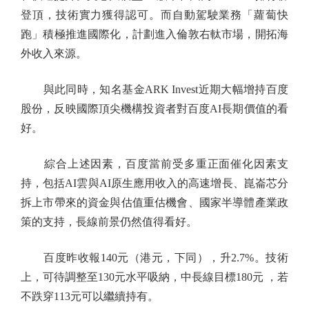
登頂，技術實力獲得認可。而自動駕駛業務「蘿蔔快
跑」積極推進國際化，計劃進入倫敦右軚市場，開拓海
外收入來源。
與此同時，知名基金ARK Invest近期大幅增持百度
股份，反映國際頂尖機構投資者對百度AI長期價值的看
好。
綜合上述因素，百度當前受多重正面催化因素支
持，包括AI雲與AI原生應用收入的高速增長、崑崙芯分
拆上市帶來的資金與估值重估機會、國家半導體產業政
策的支持，長線前景仍然值得看好。
百度昨收報140元（港元，下同），升2.7%。技術
上，可待調整至130元水平吸納，中長線目標180元 ，若
不跌穿113元可以繼續持有。