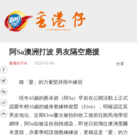
阿Sa澳洲打波 男友隔空應援
2026-02-06
香港仔 P16
分享
稱「愛」的力量堅持雨中練習
現年43歲的蔡卓妍（阿Sa）早前在公開活動上正式
認愛年輕10歲的健身教練林俊賢（Elvis），明確認定其
男友地位。近期Elvis屢次被拍到收工後前往跑馬地學習
網球，阿Sa似被這份熱情感染，即使日前飛往澳洲墨爾
本度假，亦要專程請個教練練波，更稱這是「愛」的力