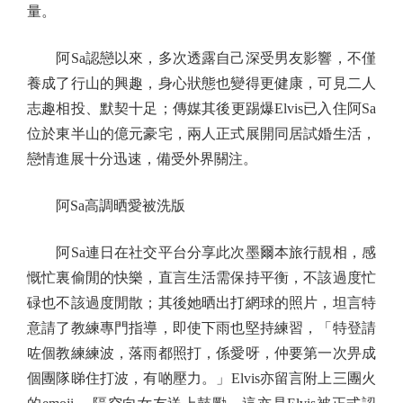
量。
阿Sa認戀以來，多次透露自己深受男友影響，不僅
養成了行山的興趣，身心狀態也變得更健康，可見二人
志趣相投、默契十足；傳媒其後更踢爆Elvis已入住阿Sa
位於東半山的億元豪宅，兩人正式展開同居試婚生活，
戀情進展十分迅速，備受外界關注。
阿Sa高調晒愛被洗版
阿Sa連日在社交平台分享此次墨爾本旅行靚相，感
慨忙裏偷閒的快樂，直言生活需保持平衡，不該過度忙
碌也不該過度閒散；其後她晒出打網球的照片，坦言特
意請了教練專門指導，即使下雨也堅持練習，「特登請
咗個教練練波，落雨都照打，係愛呀，仲要第一次畀成
個團隊睇住打波，有啲壓力。」Elvis亦留言附上三團火