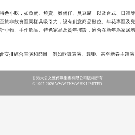
色小吃，如魚蛋、燒賣、雞蛋仔、臭豆腐，以及台式、日韓等
至於非飲食區同樣具吸引力，設有創意商品攤位、年花專區及
計小物、手作飾品、特色家品及賀年擺設，適合在新年為家居
安排綜合表演和節目，例如歌舞表演、舞獅、甚至新春主題演
香港大公文匯傳媒集團有限公司版權所有
© 1997-2026 WWW.TKWW.HK LIMITED.