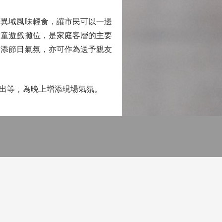
異域風味輕食，讓市民可以一邊
兒童遊戲攤位，是家庭客層的主要
增添節日氣氛，亦可作為送予親友
出等，為晚上增添現場氣氛。