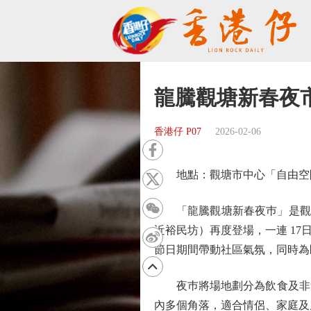
龍騰觀塘新春夜
香港仔 P07
2026-02-06
地點：觀塘市中心「自由空
「龍騰觀塘新春夜巿」是觀塘區
近裕民坊）再度登場，一連 1
節日期間帶動社區氣氛，同時為
夜巿將場地劃分為飲食及非飲
內多個角落，適合情侶、家庭及