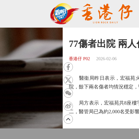
77傷者出院 兩
香港仔 P02
2026-02-06
醫衞局昨日表示，宏福苑火災
院，餘下兩名傷者均情況穩定，
局方表示，宏福苑共8座樓宇的
二，醫管局已為約2,000名受