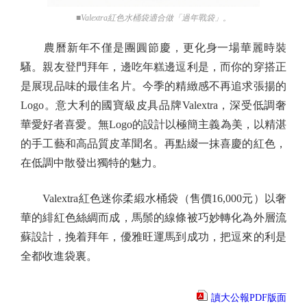
■Valextra紅色水桶袋適合做「過年戰袋」。
農曆新年不僅是團圓節慶，更化身一場華麗時裝
騷。親友登門拜年，邊吃年糕邊逗利是，而你的穿搭正
是展現品味的最佳名片。今季的精緻感不再追求張揚的
Logo。意大利的國寶級皮具品牌Valextra，深受低調奢
華愛好者喜愛。無Logo的設計以極簡主義為美，以精湛
的手工藝和高品質皮革聞名。再點綴一抹喜慶的紅色，
在低調中散發出獨特的魅力。
Valextra紅色迷你柔緞水桶袋（售價16,000元）以奢
華的緋紅色絲綢而成，馬鬃的線條被巧妙轉化為外層流
蘇設計，挽着拜年，優雅旺運馬到成功，把逗來的利是
全都收進袋裏。
讀大公報PDF版面