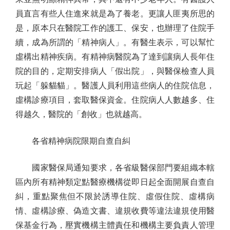
員直言有些人住進來就是為了養老。更讓人匪夷所思的
是，原本只在醫院工作的護工、保安，也辦理了住院手
續，成為所謂的「精神病人」。有醫生表示，可以幫忙
虛構出精神疾病。有精神病醫院為了達到讓病人長年住
院的目的，定期安排病人「假出院」，與醫保檢查人員
玩起「躲貓貓」。醫護人員利用這些病人的住院信息，
虛構診療項目，套取醫保資金。住院病人人數越多、住
得越久，醫院的「創收」也就越高。
各省精神病院限期自查自糾
國家醫保局通知要求，各省級醫保部門要組織本轄
區內所有精神類定點醫療機構從即日起全面開展自查自
糾，重點聚焦但不限於誘導住院、虛假住院、虛構病
情、虛構診療、偽造文書、違規收費等違法違規使用醫
保基金行為，壓實機構主體責任和機構主要負責人管理