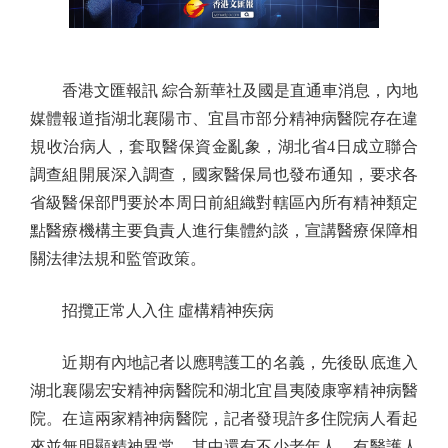
香港文匯報訊 綜合新華社及國是直通車消息，內地
媒體報道指湖北襄陽市、宜昌市部分精神病醫院存在違
規收治病人，套取醫保資金亂象，湖北省4日成立聯合
調查組開展深入調查，國家醫保局也發布通知，要求各
省級醫保部門要於本周日前組織對轄區內所有精神類定
點醫療機構主要負責人進行集體約談，宣講醫療保障相
關法律法規和監管政策。
招攬正常人入住 虛構精神疾病
近期有內地記者以應聘護工的名義，先後臥底進入
湖北襄陽宏安精神病醫院和湖北宜昌夷陵康寧精神病醫
院。在這兩家精神病醫院，記者發現許多住院病人看起
來並無明顯精神異常，其中還有不少老年人。有醫護人