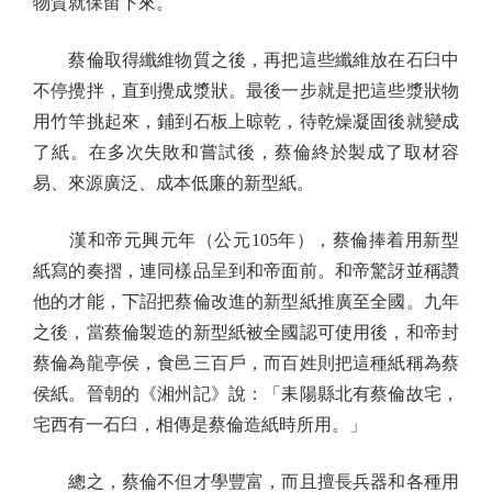
物質就保留下來。
蔡倫取得纖維物質之後，再把這些纖維放在石臼中
不停攪拌，直到攪成漿狀。最後一步就是把這些漿狀物
用竹竿挑起來，鋪到石板上晾乾，待乾燥凝固後就變成
了紙。在多次失敗和嘗試後，蔡倫終於製成了取材容
易、來源廣泛、成本低廉的新型紙。
漢和帝元興元年（公元105年），蔡倫捧着用新型
紙寫的奏摺，連同樣品呈到和帝面前。和帝驚訝並稱讚
他的才能，下詔把蔡倫改進的新型紙推廣至全國。九年
之後，當蔡倫製造的新型紙被全國認可使用後，和帝封
蔡倫為龍亭侯，食邑三百戶，而百姓則把這種紙稱為蔡
侯紙。晉朝的《湘州記》說：「耒陽縣北有蔡倫故宅，
宅西有一石臼，相傳是蔡倫造紙時所用。」
總之，蔡倫不但才學豐富，而且擅長兵器和各種用