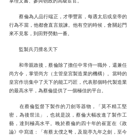
掌理文書、參與朝政的高級宦官。
蔡倫為人品行端正，才學豐富，每遇太后或皇帝的
行為不當，他都會直言規諫。他有空的時候，會關起門
來不見客，到田野勞動一番。
監製兵刃擅名天下
和帝親政後，蔡倫除了擔任中常侍一職外，還兼任
尚方令，掌管尚方（主管皇宮製造業的機構）。當時的
皇宮作坊集中了天下的能工巧匠，代表那個時代製造業
的最高水平，為蔡倫提供了一個極佳的平台。
在蔡倫監督下製作的刀劍等器物，「莫不精工堅
密，為後世法」，也就是說，蔡倫大幅改進了製作工
藝，達到極高水平。晚於蔡倫約四十年的崔寔在《政
論》中寫道：「有蔡太僕之弩，及龍亭九年之劍，至今