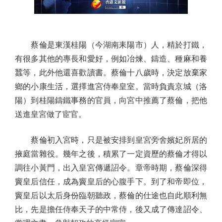
蔡倫是東漢桂陽（今湖南耒陽市）人，精於打鐵，
有很多其他的專長和愛好，例如冶煉、鑄造、種麻和養
蠶等，此外他還喜歡讀書。蔡倫十八歲時，決定放棄家
鄉的小康生活，選擇進宮侍奉皇室。當時負責京城（洛
陽）到桂陽鑄鐵事務的官員，向宮中推薦了蔡倫，把他
送進皇宮做了宦官。
蔡倫初入宮時，只是被安排到皇宮旁舍嬪妃所居的
掖庭當雜役。幾年之後，積累了一定資歷的蔡倫才得以
調往小黃門，出入皇宮傳遞詔令。章帝時期，蔡倫深得
竇皇后信任，成為竇皇后的心腹手下。到了和帝即位，
竇皇后以太后身份臨朝聽政，蔡倫的仕途也自此順利無
比，先是擔任侍奉天子的中常侍，後又成了傳達詔令、