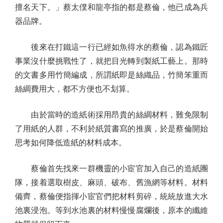
擅名天下。」蔡太僕和龍亭指的都是蔡倫，他已成為兵
器品牌。
後來在打鐵這一行已經如魚得水的蔡倫，認為鐵匠
事業沒什麼挑戰性了，就把目光轉到製紙工藝上。那時
的文書多用竹簡編成，所謂紙即是絲織品，竹簡笨重而
絲綢費用大，都不方便也不划算。
由於當時的造紙術採用昂貴的絲綢材料，難免限制
了用紙的人群，不利於紙質書寫的推廣，於是蔡倫開始
思考如何降低造紙的材料成本。
蔡倫首先找來一群機靈的小宦官加入自己的造紙團
隊，接着選取樹皮、麻頭、破布、舊漁網等材料。材料
備齊，蔡倫便指揮小宦官們把材料剪碎，統統放進大水
池裏浸泡。等到水池裏的材料慢慢腐爛後，原本的纖維