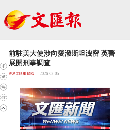
前駐美大使涉向愛潑斯坦洩密 英警
展開刑事調查
2026-02-05
香港文匯報 國際