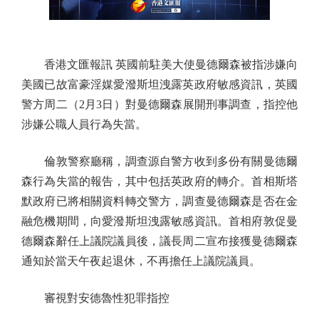
香港文匯報訊 英國前駐美大使曼德爾森被指涉嫌向
美國已故富豪淫媒愛潑斯坦洩露英政府敏感資訊，英國
警方周二（2月3日）對曼德爾森展開刑事調查，指控他
涉嫌公職人員行為失當。
倫敦警察廳稱，調查源自警方收到多份有關曼德爾
森行為失當的報告，其中包括英政府的轉介。首相斯塔
默政府已將相關資料轉交警方，調查曼德爾森是否在金
融危機期間，向愛潑斯坦洩露敏感資訊。首相府敦促曼
德爾森辭任上議院議員後，議長周二宣布接獲曼德爾森
通知於當天午夜起退休，不再擔任上議院議員。
審視對安德魯性犯罪指控