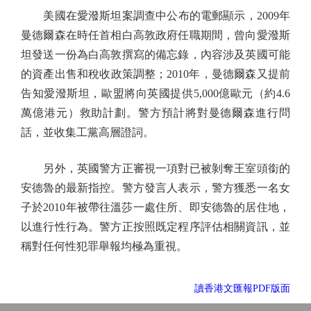
美國在愛潑斯坦案調查中公布的電郵顯示，2009年
曼德爾森在時任首相白高敦政府任職期間，曾向愛潑斯
坦發送一份為白高敦撰寫的備忘錄，內容涉及英國可能
的資產出售和稅收政策調整；2010年，曼德爾森又提前
告知愛潑斯坦，歐盟將向英國提供5,000億歐元（約4.6
萬億港元）救助計劃。警方預計將對曼德爾森進行問
話，並收集工黨高層證詞。
另外，英國警方正審視一項對已被剝奪王室頭銜的
安德魯的最新指控。警方發言人表示，警方獲悉一名女
子於2010年被帶往溫莎一處住所、即安德魯的居住地，
以進行性行為。警方正按照既定程序評估相關資訊，並
稱對任何性犯罪舉報均極為重視。
讀香港文匯報PDF版面