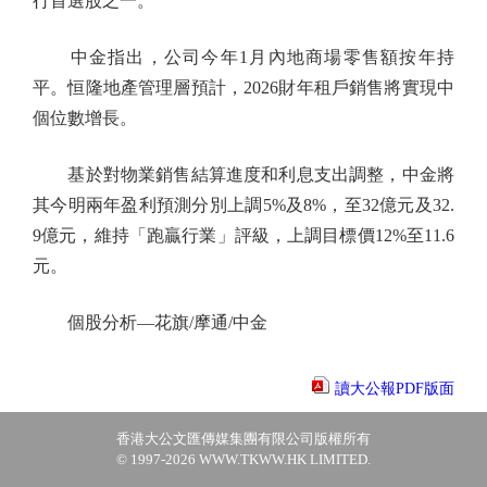
行首選股之一。
中金指出，公司今年1月內地商場零售額按年持
平。恒隆地產管理層預計，2026財年租戶銷售將實現中
個位數增長。
基於對物業銷售結算進度和利息支出調整，中金將
其今明兩年盈利預測分別上調5%及8%，至32億元及32.
9億元，維持「跑贏行業」評級，上調目標價12%至11.6
元。
個股分析—花旗/摩通/中金
讀大公報PDF版面
香港大公文匯傳媒集團有限公司版權所有
© 1997-2026 WWW.TKWW.HK LIMITED.