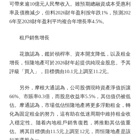
可帶來逾10億元人民幣收入。雖預期總融資成本受惠利
率及債務減少，但料2026財年盈利按年跌1%，預測202
6年至2028財年盈利平均複合年增長率4.5%。
租戶銷售增長
花旗認為，鑑於槓桿率、資本開支降低，以及租金
增長，恒隆地產可於2026財年起提供純現金股息。予其
評級「買入」，目標價由10.1元上調至11.2元。
另外，摩根大通認為，公司股價現時資產淨值折讓
66%、市賬率0.3倍，而股息收益率5.5%，其估值仍被低
估。摩通認為，市場低估恒隆地產將更多浮動租金，轉
化為固定租金的努力，這有助在低迷周期中維持租金收
入穩定性。隨着內地租戶銷售復甦，將推動其估值重
估。將其目標價由11.5元上調至12元，而恒隆地產是該