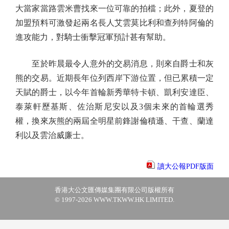
大當家當路雲米曹找來一位可靠的拍檔；此外，夏登的
加盟預料可激發起兩名長人艾雲莫比利和查列特阿倫的
進攻能力，對騎士衝擊冠軍預計甚有幫助。
至於昨晨最令人意外的交易消息，則來自爵士和灰
熊的交易。近期長年位列西岸下游位置，但已累積一定
天賦的爵士，以今年首輪新秀華特卡頓、凱利安達臣、
泰萊軒歷基斯、佐治斯尼安以及3個未來的首輪選秀
權，換來灰熊的兩屆全明星前鋒謝倫積遜、干查、蘭達
利以及雲治威廉士。
讀大公報PDF版面
香港大公文匯傳媒集團有限公司版權所有
© 1997-2026 WWW.TKWW.HK LIMITED.