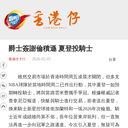
爵士簽謝倫積遜 夏登投騎士
2026-02-05
香港仔 P15
分享
雖然交易市場於香港時間周五凌晨才關閉，但多支
NBA球隊於當地時間周二已作出行動，其中夏登一如預
期轉投騎士，將與當路雲米曹攜手爭冠。根據權威記者
查拿尼亞報道，快艇與騎士進行交易，前者送出夏登，
換來騎士新星控球後衛加蘭特和一張2026年次輪籤。騎
士近年成績雖尚算不俗，長年位居東岸前列，但一直無
法再進一步向冠軍之路邁進。今次引入夏登，無疑可為