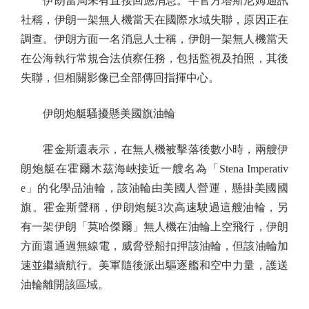
伊朗當局未有直接回應消息。半官方塔斯尼姆通訊
社稱，伊朗一架無人機當天在國際水域失聯，原因正在
調查。伊朗方面一名消息人士稱，伊朗一架無人機當天
在公海執行常規合法偵察任務，包括監視及拍照，其後
失聯，但相關影像已全部傳回指揮中心。
伊朗炮艇騷擾懸美國旗油輪
霍金斯還表示，在無人機被擊落後數小時，兩艘伊
朗炮艇在霍爾木茲海峽接近一艘名為「Stena Imperativ
e」的化學品油輪，該油輪由美國人營運，懸掛美國國
旗。霍金斯聲稱，伊朗炮艇3次高速駛過這艘油輪，另
有一架伊朗「莫哈傑爾」無人機在油輪上空飛行，伊朗
方面還通過無線電，威脅登船扣押該油輪，但該油輪加
速並繼續航行。美軍隨後派出驅逐艦和空中力量，護送
油輪離開該區域。