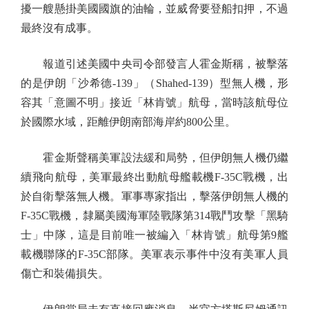
擾一艘懸掛美國國旗的油輪，並威脅要登船扣押，不過
最終沒有成事。
報道引述美國中央司令部發言人霍金斯稱，被擊落
的是伊朗「沙希德-139」（Shahed-139）型無人機，形
容其「意圖不明」接近「林肯號」航母，當時該航母位
於國際水域，距離伊朗南部海岸約800公里。
霍金斯聲稱美軍設法緩和局勢，但伊朗無人機仍繼
續飛向航母，美軍最終出動航母艦載機F-35C戰機，出
於自衛擊落無人機。軍事專家指出，擊落伊朗無人機的
F-35C戰機，隸屬美國海軍陸戰隊第314戰鬥攻擊「黑騎
士」中隊，這是目前唯一被編入「林肯號」航母第9艦
載機聯隊的F-35C部隊。美軍表示事件中沒有美軍人員
傷亡和裝備損失。