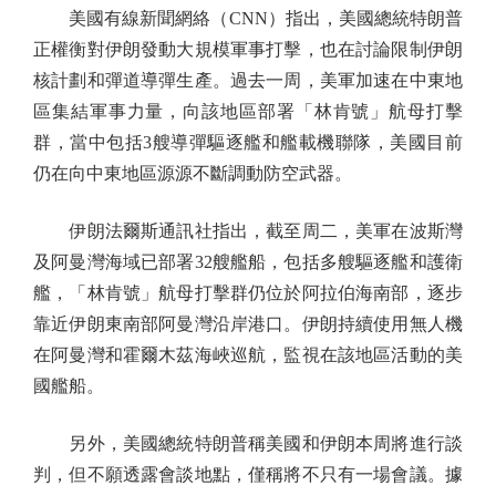
美國有線新聞網絡（CNN）指出，美國總統特朗普
正權衡對伊朗發動大規模軍事打擊，也在討論限制伊朗
核計劃和彈道導彈生產。過去一周，美軍加速在中東地
區集結軍事力量，向該地區部署「林肯號」航母打擊
群，當中包括3艘導彈驅逐艦和艦載機聯隊，美國目前
仍在向中東地區源源不斷調動防空武器。
伊朗法爾斯通訊社指出，截至周二，美軍在波斯灣
及阿曼灣海域已部署32艘艦船，包括多艘驅逐艦和護衛
艦，「林肯號」航母打擊群仍位於阿拉伯海南部，逐步
靠近伊朗東南部阿曼灣沿岸港口。伊朗持續使用無人機
在阿曼灣和霍爾木茲海峽巡航，監視在該地區活動的美
國艦船。
另外，美國總統特朗普稱美國和伊朗本周將進行談
判，但不願透露會談地點，僅稱將不只有一場會議。據