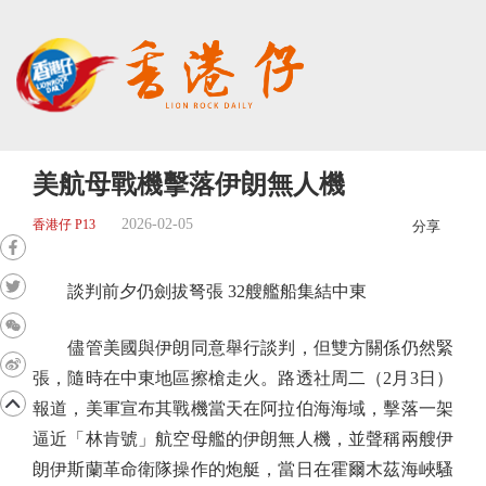
美航母戰機擊落伊朗無人機
2026-02-05
香港仔 P13
分享
談判前夕仍劍拔弩張 32艘艦船集結中東
儘管美國與伊朗同意舉行談判，但雙方關係仍然緊
張，隨時在中東地區擦槍走火。路透社周二（2月3日）
報道，美軍宣布其戰機當天在阿拉伯海海域，擊落一架
逼近「林肯號」航空母艦的伊朗無人機，並聲稱兩艘伊
朗伊斯蘭革命衛隊操作的炮艇，當日在霍爾木茲海峽騷