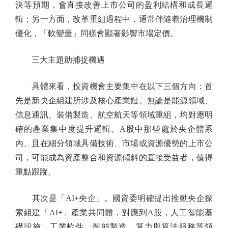
決等預期，會直接改善上市公司的盈利結構和成長邏
輯；另一方面，改革重組過程中，通常伴隨着治理機制
優化，「軟變量」同樣會顯著影響市場定價。
三大主題助捕捉機遇
具體來看，投資機會主要集中在以下三個方向：首
先是新央企組建所涉及核心產業鏈。無論是能源領域、
信息通訊、裝備製造、航空航天等領域重組，均對應明
確的產業集中度提升邏輯。A股中那些處於央企體系
內、且在細分領域具備技術、市場或資源優勢的上市公
司，可能成為資產整合和資源傾斜的直接受益者，值得
重點跟蹤。
其次是「AI+央企」。國資委明確提出推動央企探
索組建「AI+」產業共同體，對應到A股，人工智能基
礎設施、工業軟件、智能製造、算力與算法服務等領