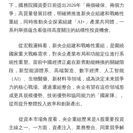
下，國務院國資委日前提出2026年「兩個確保、兩個力
爭」高質量發展目標，明確將推進新央企組建和戰略性
重組，同時推動央企探索組建「AI+」產業共同體，一
系列舉措蘊含着值得高度關注的結構性投資機會。
從宏觀邏輯看，新央企組建和戰略性重組，是圍繞
國家重大戰略需求，對央企產業布局和功能定位進行系
統性重塑。當前中國經濟正處在新舊動能轉換的關鍵階
段，新型能源體系、高端製造、數字經濟、人工智能
（AI）、生物醫藥、新材料等領域，成為決定未來競爭
力的核心戰場。通過重組整合，央企有望在這些領域形
成更具規模優勢、技術優勢和協同能力的「國家隊」，
從而提升整體投入效率和創新產出。
從資本市場角度看，央企重組歷來是A股重要投資
主線之一。一方面，資產注入、業務整合、同業競爭解