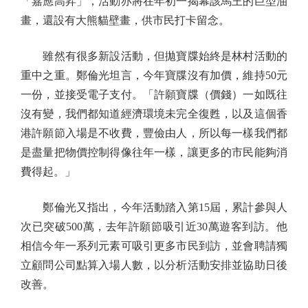
「嘉應高昇」，活動亦將在年初一揭幕該馬王的巨型油
畫，還設有大熊貓壁畫，供市民打卡留念。
雖然有很多新設活動，但拋寶牒始終是林村活動的
重中之重。鄭倫光坦言，今年寶牒沒有加價，維持50元
一份，並接受電子支付。「許願寶牒（價錢）一如既往
沒有變，我們都知道經濟環境未完全復甦，以及這個香
港許願節入場是不收費，豐儉由人，所以每一樣我們都
是盡量把物價控制得像往年一樣，讓更多的市民能夠消
費得起。」
鄭倫光又指出，今年活動踏入第15屆，累計參與人
次已突破500萬，去年許願節吸引近30萬遊客到訪。他
相信今年一系列元素可吸引更多市民到訪，並會聘請獨
立顧問公司點算入場人數，以分析活動安排並協助日後
改善。