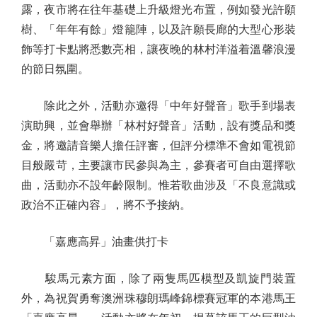
露，夜市將在往年基礎上升級燈光布置，例如發光許願
樹、「年年有餘」燈籠陣，以及許願長廊的大型心形裝
飾等打卡點將悉數亮相，讓夜晚的林村洋溢着溫馨浪漫
的節日氛圍。
除此之外，活動亦邀得「中年好聲音」歌手到場表
演助興，並會舉辦「林村好聲音」活動，設有獎品和獎
金，將邀請音樂人擔任評審，但評分標準不會如電視節
目般嚴苛，主要讓市民參與為主，參賽者可自由選擇歌
曲，活動亦不設年齡限制。惟若歌曲涉及「不良意識或
政治不正確內容」，將不予接納。
「嘉應高昇」油畫供打卡
駿馬元素方面，除了兩隻馬匹模型及凱旋門裝置
外，為祝賀勇奪澳洲珠穆朗瑪峰錦標賽冠軍的本港馬王