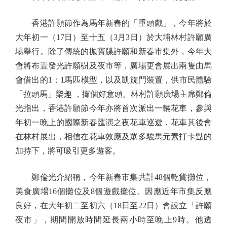
香港許願節作為馬年新春的「重頭戲」，今年將於
大年初一（17日）至十五（3月3日）於大埔林村許願廣
場舉行。除了傳統的拋寶牒許願和新春市集外，今年大
會將布置發光許願樹及夜市等，廣場更會展出兩隻由馬
會借出的1：1馬匹模型，以及凱旋門裝置，供市民體驗
「拉頭馬」樂趣 ，攞個好意頭。林村許願廣場主席鄭倫
光指出，香港許願節今年亦將首次派出一輛花車，參與
年初一晚上的國際新春匯演之夜花車巡遊，花車其後會
在林村展出，相信在花車效應及眾多駿馬元素打卡點的
加持下，將可吸引更多遊客。
鄭倫光介紹稱，今年新春市集共計48個乾貨攤位，
美食廣場16個攤位及8個遊戲攤位。因應近年市集反應
良好，在大年初二至初六（18日至22日）會設立「許願
夜市」，期間開放時間延長兩小時至晚上9時。他透