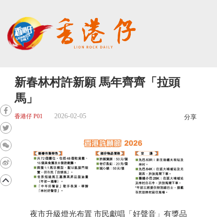
新春林村許新願 馬年齊齊「拉頭
馬」
2026-02-05
香港仔 P01
分享
夜市升級燈光布置 市民獻唱「好聲音」有獎品