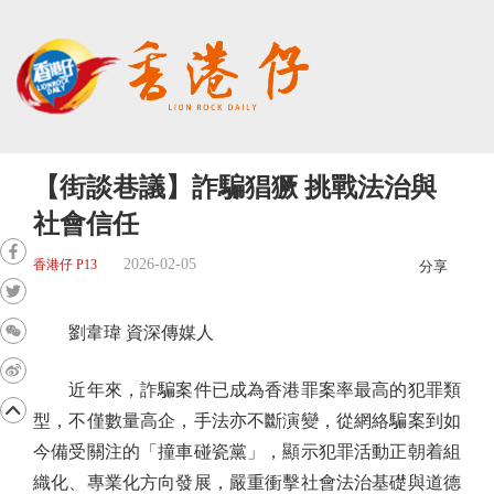
【街談巷議】詐騙猖獗 挑戰法治與
社會信任
2026-02-05
香港仔 P13
分享
劉韋瑋 資深傳媒人
近年來，詐騙案件已成為香港罪案率最高的犯罪類
型，不僅數量高企，手法亦不斷演變，從網絡騙案到如
今備受關注的「撞車碰瓷黨」，顯示犯罪活動正朝着組
織化、專業化方向發展，嚴重衝擊社會法治基礎與道德