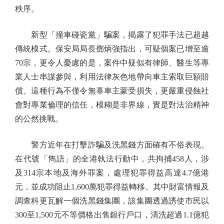
秩序。
新型「撞車碰瓷黨」騙案，揭露了犯罪手法已超越
傳統模式。保安局局長鄧炳強指出，可疑個案已增至逾
70宗，更令人憂慮的是，案件中疑似有律師、醫生等專
業人士串謀參與，利用法律灰色地帶向車主索取巨額賠
償。這種行為不僅令無辜車主蒙受損失，更嚴重侵蝕社
會對專業倫理的信任，模糊是非界線，實是對法治精神
的公然挑戰。
警方近年在打擊詐騙及洗黑錢方面確有不俗表現。
在代號「雋語」的全港執法行動中，共拘捕458人，涉
及314宗本地及海外罪案，處理犯罪得益高達4.7億港
元，並成功阻止1,600萬犯罪得益轉移。其中財富情報及
調查科更瓦解一個洗黑錢集團，該集團透過誘使市民以
300至1,500元不等價格出售銀行戶口，清洗超過1.1億犯