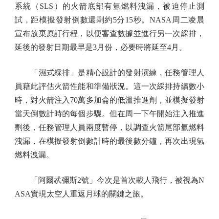
系統（SLS）的火箭底部有氫燃料洩漏，被迫停止測
試，距模擬發射倒數還剩約5分15秒。NASA周二凌晨
宣布放棄原訂行程，以便審查數據並進行另一次綵排，
延後的發射日期最早是3月份，必要時將延至4月。
「濕式綵排」是精心設計的發射演練，任務管理人
員藉此評估火箭性能和準備狀況。這一次綵排持續數小
時，對火箭注入70萬多加侖的低溫推進劑，並模擬發射
當天倒數計時的每個步驟。但在周一下午開始注入推進
劑後，任務管理人員兩度暫停，以調查火箭尾部氫燃料
洩漏，在模擬發射倒數計時的最後數分鐘，再次出現氫
燃料洩漏。
「阿爾忒彌斯2號」今次是首次載人飛行，被視為N
ASA實現太空人重返月球的關鍵之旅。