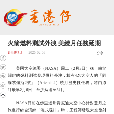
火箭燃料測試外洩 美繞月任務延期
2026-02-05
香港仔 P13
分享
美國太空總署（NASA）周二（2月3日）稱，由於
關鍵的燃料測試發現燃料外洩，載有4名太空人的「阿
爾忒彌斯2號」（Artemis 2）繞月歷史性任務，將由原
訂最早2月6日，至少延遲至3月。
NASA日前在佛里達州肯尼迪太空中心針對登月之
旅進行綜合演練「濕式綵排」時，工程師發現太空發射