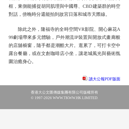
框，東側能捕捉胡同肌理與中國尊、CBD建築群的時空
對話，傍晚時分還能拍到故宮日落和城市天際線。
除此之外，隆福寺的全時空間VR影院、開心麻花A
99劇場帶來多元體驗，戶外潮流IP裝置與開放式畫廊般
的店舖櫥窗，隨手都是潮酷大片。逛累了，可打卡空中
露台餐廳，或在文創咖啡店小坐，讓老城風光與藝術氛
圍治癒身心。
讀大公報PDF版面
香港大公文匯傳媒集團有限公司版權所有
© 1997-2026 WWW.TKWW.HK LIMITED.