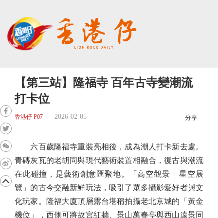
【第三站】隆福寺 百年古寺變潮流
打卡位
2026-02-05
香港仔 P07
分享
六百歲隆福寺重裝亮相後，成為潮人打卡新去處。
青磚灰瓦的老胡同與現代藝術裝置相融合，復古與潮流
在此碰撞，是藝術創意匯聚地。「高空觀景 + 星空展
覽」的古今交融新鮮玩法，吸引了眾多攝影愛好者與文
化玩家。隆福大廈頂層露台堪稱拍攝老北京城的「黃金
機位」，西側可將故宮紅牆、景山萬春亭與西山遠景同