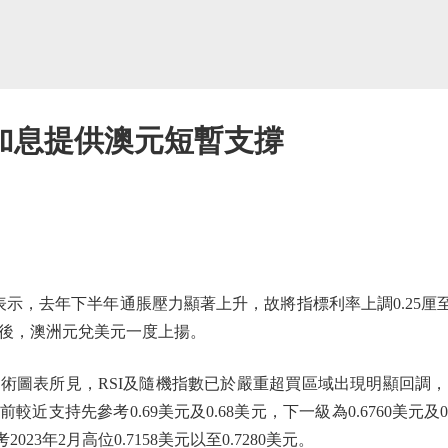
加息提供澳元短暫支撐
去年下半年通脹壓力顯著上升，故將指標利率上調0.25厘至3.
後，澳洲元兌美元一度上揚。
圖表所見，RSI及隨機指數已於嚴重超買區域出現明顯回調，
支持先參考0.69美元及0.68美元，下一級為0.6760美元及0.
023年2月高位0.7158美元以至0.7280美元。