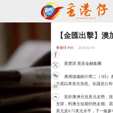
【金匯出擊】澳
香港仔 P10
2026-02-05
黃楚淇 英皇金融集團
澳洲儲備銀行周二（3日）表示，
年底以來首次加息。在議息公布
至於澳洲元兌美元走勢，技術
支撐，料澳元短期仍然走穩。當前較近
美元及0.71美元水平，下一級參考2