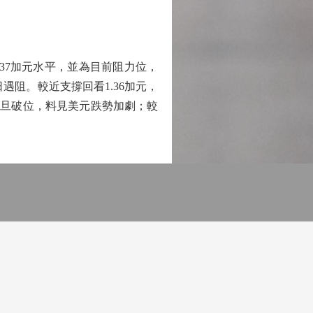
37加元水平，並為目前阻力位，
日遇阻。較近支撐回看1.36加元，
一旦破位，料見美元跌勢加劇；較