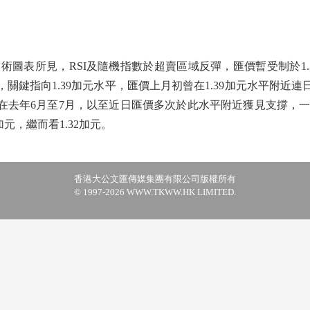
表所見，RSI及隨機指數於超賣區域反彈，匯價暫受制於1.
加元，關鍵指向1.39加元水平，匯價上月初曾在1.39加元水平附近連
近，在去年6月至7月，以至近日匯價多次於此水平附近獲見支撐，
0加元，繼而看1.32加元。
香港大公文匯傳媒集團有限公司版權所有
© 1997-2026 WWW.TKWW.HK LIMITED.