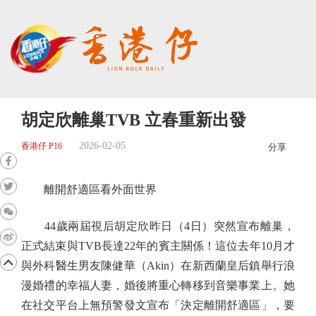
胡定欣離巢TVB 立春重新出發
2026-02-05
香港仔 P16
分享
離開舒適區看外面世界
44歲兩屆視后胡定欣昨日（4日）突然宣布離巢，
正式結束與TVB長達22年的賓主關係！這位去年10月才
與外科醫生男友陳健華（Akin）在新西蘭皇后鎮舉行浪
漫婚禮的幸福人妻，婚後將重心轉移到音樂事業上。她
在社交平台上無預警發文宣布「決定離開舒適區」，要