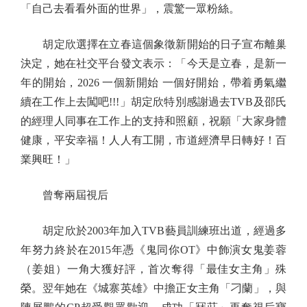
「自己去看看外面的世界」，震驚一眾粉絲。
胡定欣選擇在立春這個象徵新開始的日子宣布離巢
決定，她在社交平台發文表示：「今天是立春，是新一
年的開始，2026 一個新開始 一個好開始，帶着勇氣繼
續在工作上去闖吧!!!」胡定欣特別感謝過去TVB及邵氏
的經理人同事在工作上的支持和照顧，祝願「大家身體
健康，平安幸福！人人有工開，市道經濟早日轉好！百
業興旺！」
曾奪兩屆視后
胡定欣於2003年加入TVB藝員訓練班出道，經過多
年努力終於在2015年憑《鬼同你OT》中飾演女鬼姜蓉
（姜姐）一角大獲好評，首次奪得「最佳女主角」殊
榮。翌年她在《城寨英雄》中擔正女主角「刁蘭」，與