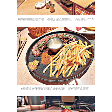
■餐廳環境寬敞舒適，最適合坐低慢慢嘆。 小紅書@BYCM
■椒麻炙烤澳洲穀飼腹心肉夠鮮嫩，醬料配搭亦豐富。