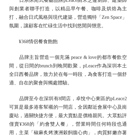
日系休閒式餐廳品牌pLeace由米芝蓮廚師、建築師
與創業者聯手打造，以精品早午餐、咖啡及烘焙為主
打，融合日式風格與現代建築，營造獨特「Zen Space」
氛圍，讓顧客在忙碌生活中找到悠閒與愜意。
¥368情侶餐食飽飽
品牌主旨營造一個充滿 peace & love的都市餐飲空
間，從日間的brunch到晚間歡聚，pLeace作為深圳本土
全日西餐品牌，致力於在每一時段，為食客打造一個舒
適、自在的聚會與獨處體驗。
品牌至今在深圳有8間店，卓悅中心東區的pLeace2
可算是最多港客幫襯的一間店，全因鄰近會展中心及崗
廈站，過關快捷方便，最大賣點是價格親民。大眾點評
僅賣¥368的「約會雙人餐」，營業時間任何時段也通
用，主菜「椒麻炙烤澳洲穀飼腹心肉」，肉質鮮嫩亦薯