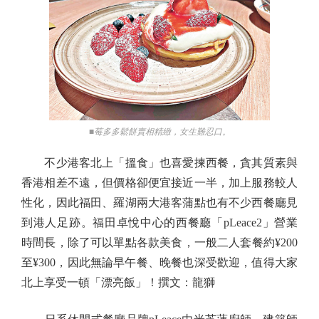
■莓多多鬆餅賣相精緻，女生難忍口。
不少港客北上「搵食」也喜愛揀西餐，貪其質素與
香港相差不遠，但價格卻便宜接近一半，加上服務較人
性化，因此福田、羅湖兩大港客蒲點也有不少西餐廳見
到港人足跡。福田卓悅中心的西餐廳「pLeace2」營業
時間長，除了可以單點各款美食，一般二人套餐約¥200
至¥300，因此無論早午餐、晚餐也深受歡迎，值得大家
北上享受一頓「漂亮飯」！撰文：龍獅