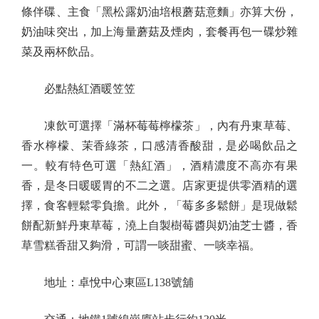
條伴碟、主食「黑松露奶油培根蘑菇意麵」亦算大份，
奶油味突出，加上海量蘑菇及煙肉，套餐再包一碟炒雜
菜及兩杯飲品。
必點熱紅酒暖笠笠
凍飲可選擇「滿杯莓莓檸檬茶」，內有丹東草莓、
香水檸檬、茉香綠茶，口感清香酸甜，是必喝飲品之
一。較有特色可選「熱紅酒」，酒精濃度不高亦有果
香，是冬日暖暖胃的不二之選。店家更提供零酒精的選
擇，食客輕鬆零負擔。此外，「莓多多鬆餅」是現做鬆
餅配新鮮丹東草莓，澆上自製樹莓醬與奶油芝士醬，香
草雪糕香甜又夠滑，可謂一啖甜蜜、一啖幸福。
地址：卓悅中心東區L138號舖