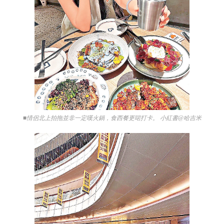
■情侶北上拍拖並非一定嘆火鍋，食西餐更啱打卡。 小紅書@哈吉米