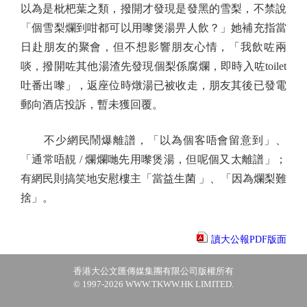
以為是枇杷葉之類，撥開才發現是發黑的雪梨，不禁說
「個雪梨爛到咁都可以用嚟煲湯畀人飲？」她補充指當
日赴朋友的聚會，但不想影響朋友心情，「我飲咗兩
啖，撥開咗其他湯渣先發現個梨係腐爛，即時入咗toilet
吐番出嚟」，返座位時燉湯已被收走，朋友其後已發電
郵向酒店投訴，暫未獲回覆。
不少網民鬧爆離譜，「以為個客唔會留意到」、
「通常唔靚 / 爛爛哋先用嚟煲湯，但呢個又太離譜」；
有網民則搞笑地安慰樓主「當益生菌 」、「因為爛梨難
捨」。
讀大公報PDF版面
香港大公文匯傳媒集團有限公司版權所有
© 1997-2026 WWW.TKWW.HK LIMITED.