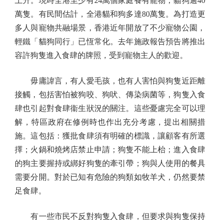
上升。現時全港至少有24萬個家庭養有寵物，貓狗逾40
萬隻。有民間估計，全港貓和狗多達80萬隻。為打造更
多人與寵物共融場景，香港近年開放了不少寵物公園，
輕鐵「貓狗同行」已恆常化。去年施政報告預告將推出
容許狗隻進入食肆的牌照，受到寵物主人的歡迎。
毋庸諱言，有人愛毛孩，也有人害怕與狗隻近距離
接觸，包括害怕被狗咬、狗吠、傳染病菌等，狗隻入食
肆也引起對食肆衞生狀況的關注。這些憂慮完全可以理
解，特區政府在修例時也作出充分考慮，提出相關措
施。這包括：獲批食肆須有明確的標識，讓顧客有所選
擇；火鍋和燒烤店禁止申請；狗隻不能上枱；進入食肆
的狗主要握持或綁好狗隻的牽引帶；狗與人使用的餐具
需要分開。對於已知有危險的狗類如牧羊犬，仍然要禁
足食肆。
有一些市民不反對狗隻入食肆，但要求與狗隻保持