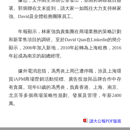
據悉，文件由主席辦公室發出，並由郭炳聯親自簽
署。郭炳聯在文末提到，請大家一如既往大力支持林家
強、David及全體租務團隊員工。
年報顯示，林家強負責集團在商場業務的策略計劃
和新零售項目的調研。至於David Qian在Linkedin的簡介
顯示，2006年加入新地，2010年起轉為上海租務，2016
年起成為南京的副總經理。
據外電消息指，馮秀炎上周已遭停職，涉及上海環
貿iAPM商場營銷活動招標、廣告投放與品牌合作中存
有貪腐。現年63歲的馮秀炎，負責香港、上海、南京、
北京等多個商場策略性規劃、發展及管理，年薪2400
萬。
讀大公報PDF版面