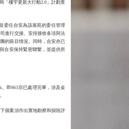
「樓宇更新大行動2.0」計劃查
並委任合安為該屋苑的委任管理
公司進行交接、安排接收各項與法
法團的賬目情況。同時，合安亦已
亦一直與合安保持緊密聯繫，並提供所
、即863宗已處理完畢，涉及金
元。
下個案須作出實地勘察和損毀評