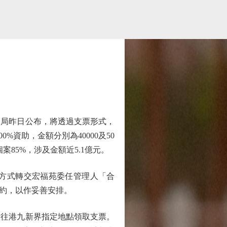
局昨日公布，將透過支票形式，
%資助，金額分別為40000及50
85%，涉及金額近5.1億元。
方式轉交宏福苑委任管理人「合
約，以作妥善安排。
往港九新界指定地點領取支票。