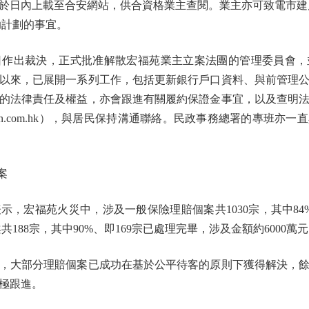
於日內上載至合安網站，供合資格業主查閱。業主亦可致電市建局
資助計劃的事宜。
作出裁決，正式批准解散宏福苑業主立案法團的管理委員會，
以來，已展開一系列工作，包括更新銀行戶口資料、與前管理
的法律責任及權益，亦會跟進有關履約保證金事宜，以及查明
min.com.hk），與居民保持溝通聯絡。民政事務總署的專班
案
宏福苑火災中，涉及一般保險理賠個案共1030宗，其中84%
共188宗，其中90%、即169宗已處理完畢，涉及金額約6000萬
大部分理賠個案已成功在基於公平待客的原則下獲得解決，餘
極跟進。