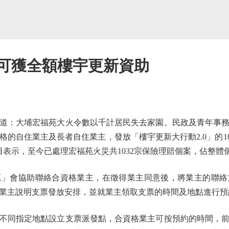
主 可獲全額樓宇更新資助
：大埔宏福苑大火令數以千計居民失去家園。民政及青年事務
格的自住業主及長者自住業主，發放「樓宇更新大行動2.0」的100
日表示，至今已處理宏福苑火災共1032宗保險理賠個案，佔整體個案
會協助聯絡合資格業主，在徵得業主同意後，將業主的聯絡
業主說明支票發放安排，並就業主領取支票的時間及地點進行預
同指定地點設立支票派發點，合資格業主可按預約的時間，前