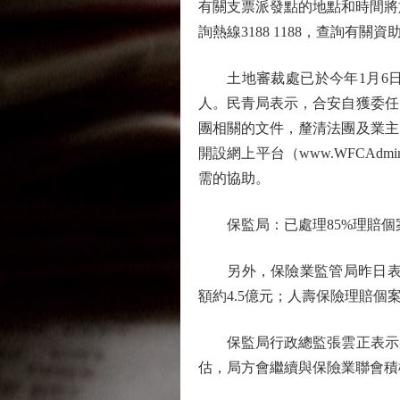
有關支票派發點的地點和時間將
詢熱線3188 1188，查詢有關
土地審裁處已於今年1月6日
人。民青局表示，合安自獲委任
團相關的文件，釐清法團及業主
開設網上平台（www.WFCAd
需的協助。
保監局：已處理85%理賠個
另外，保險業監管局昨日表示，
額約4.5億元；人壽保險理賠個案
保監局行政總監張雲正表示，
估，局方會繼續與保險業聯會積