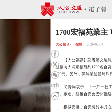
1700宏福苑業
大公報 A7：港聞
2026-02-04
【大公報訊】記者鄭文迪報道
直接向大埔宏福苑約1700名合資
000元。另外，保險業監管局昨
民青局表示，「一戶一社工」
安」跟進。隨後合安會盡快聯絡
根據安排，合安將於本月在不