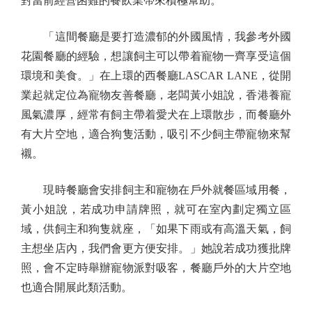
對當前經營困難的餐飲業帶來積極幫助。
「這間餐廳是要打造濃郁的外國風情，我參考外國
花園餐廳的經驗，想讓飼主可以帶着寵物一齊享受這個
環境和美食。」在上環的西餐廳LASCAR LANE，從開
業起就定位為寵物友善餐廳，老闆黃小姐說，香港養寵
風氣濃厚，經常有飼主帶着愛犬在上環散步，而餐廳外
有大片空地，適合狗隻活動，吸引不少飼主帶寵物來幫
襯。
現時餐廳會安排飼主和寵物在戶外就餐區域用餐，
黃小姐說，若成功申請牌照，就可在室內劃定獨立區
域，供飼主和狗隻就座，「如果下雨或有高溫天氣，飼
主想坐店內，我們會更方便安排。」她說若成功獲批牌
照，會不定時舉辦寵物派對吸客，餐廳戶外的大片空地
也適合開展此類活動。