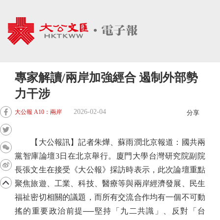
專家解讀/兩岸加強經合 遏制外部勢
力干涉
2026-02-04
大公報 A10：兩岸
分享
【大公報訊】記者朱燁、蘇雨潤北京報道：國共兩
黨智庫論壇3日在北京舉行。廈門大學台灣研究院副院
長張文生在接受《大公報》採訪時表示，此次論壇重點
聚焦旅遊、工業、科技、醫療等與兩岸經濟發展、民生
福祉密切相關的議題，而所有交流合作均有一個不可動
搖的重要政治前提──堅持「九二共識」、反對「台