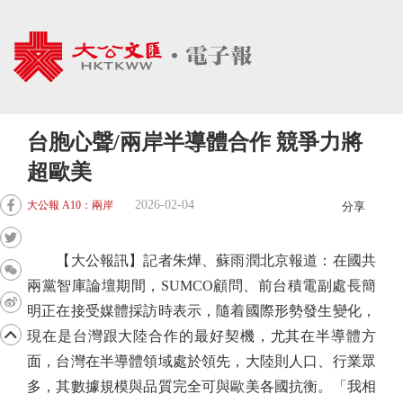
台胞心聲/兩岸半導體合作 競爭力將
超歐美
2026-02-04
大公報 A10：兩岸
分享
【大公報訊】記者朱燁、蘇雨潤北京報道：在國共
兩黨智庫論壇期間，SUMCO顧問、前台積電副處長簡
明正在接受媒體採訪時表示，隨着國際形勢發生變化，
現在是台灣跟大陸合作的最好契機，尤其在半導體方
面，台灣在半導體領域處於領先，大陸則人口、行業眾
多，其數據規模與品質完全可與歐美各國抗衡。「我相