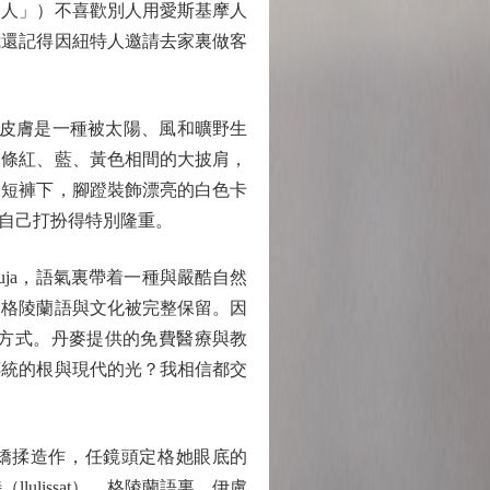
人」）不喜歡別人用愛斯基摩人
我還記得因紐特人邀請去家裏做客
。皮膚是一種被太陽、風和曠野生
一條紅、藍、黃色相間的大披肩，
皮短褲下，腳蹬裝飾漂亮的白色卡
自己打扮得特別隆重。
ja，語氣裏帶着一種與嚴酷自然
，格陵蘭語與文化被完整保留。因
方式。丹麥提供的免費醫療與教
傳統的根與現代的光？我相信都交
矯揉造作，任鏡頭定格她眼底的
lissat）。格陵蘭語裏，伊盧