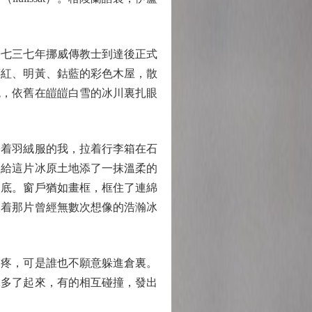
七三七年挪威傳教士到達後正式
莓紅、明黃、鈷藍的彩色木屋，散
色，依舊在皚皚白雪的冰川裏扎眼
着羽絨服的我，拉着行李箱在石
，給這片冰原土地添了一抹溫柔的
眼底。窗戶猶如畫框，框住了連綿
望着那片曾經無數次想像的浩瀚冰
疼，可是誰也不願意躲進倉裏。
冰多了起來，有的相互碰撞，發出