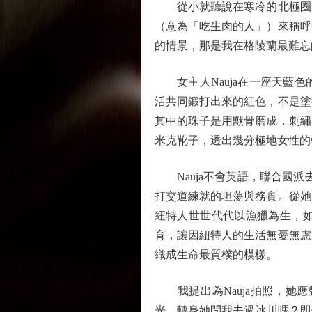
從小就聽說在寒冷的北極圈裏
（意為「吃生肉的人」）來稱呼
的情景，那是我在格陵蘭最難忘
女主人Nauja在一座天藍色
活共同鍛打出來的紅色，不是塗
其中的珠子是用獸骨磨成，刺繡
米克靴子，透出幾分極地女性的
Nauja不會英語，聯合國派
打交道練就的坦蕩與務實。從她
紐特人世世代代以漁獵為生，
育，讓因紐特人的生活無憂無慮
織成生命最質樸的模樣。
我提出為Nauja拍照，她
光。轉身她問我去過冰川嗎？即便