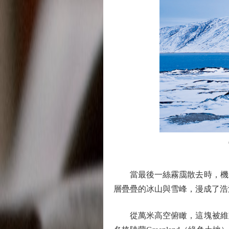
圖：
當最後一絲霧靄散去時，機翼
層疊疊的冰山與雪峰，漫成了浩
從萬米高空俯瞰，這塊被維京