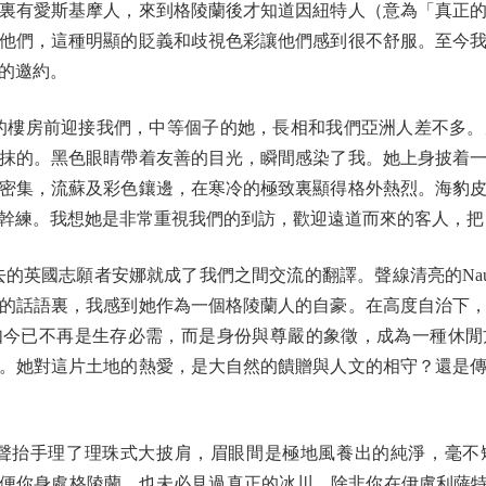
有愛斯基摩人，來到格陵蘭後才知道因紐特人（意為「真正的
他們，這種明顯的貶義和歧視色彩讓他們感到很不舒服。至今
的邀約。
的樓房前迎接我們，中等個子的她，長相和我們亞洲人差不多
抹的。黑色眼睛帶着友善的目光，瞬間感染了我。她上身披着
密集，流蘇及彩色鑲邊，在寒冷的極致裏顯得格外熱烈。海豹
幹練。我想她是非常重視我們的到訪，歡迎遠道而來的客人，把
去的英國志願者安娜就成了我們之間交流的翻譯。聲線清亮的Nau
的話語裏，我感到她作為一個格陵蘭人的自豪。在高度自治下
如今已不再是生存必需，而是身份與尊嚴的象徵，成為一種休閒
。她對這片土地的熱愛，是大自然的饋贈與人文的相守？還是
應聲抬手理了理珠式大披肩，眉眼間是極地風養出的純淨，毫不
你身處格陵蘭，也未必見過真正的冰川，除非你在伊盧利薩特（llu