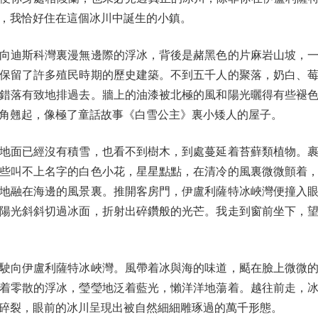
，我恰好住在這個冰川中誕生的小鎮。
迪斯科灣裏漫無邊際的浮冰，背後是赭黑色的片麻岩山坡，一
保留了許多殖民時期的歷史建築。不到五千人的聚落，奶白、
錯落有致地排過去。牆上的油漆被北極的風和陽光曬得有些褪
角翹起，像極了童話故事《白雪公主》裏小矮人的屋子。
面已經沒有積雪，也看不到樹木，到處蔓延着苔蘚類植物。裹
些叫不上名字的白色小花，星星點點，在清冷的風裏微微顫着
地融在海邊的風景裏。推開客房門，伊盧利薩特冰峽灣便撞入
陽光斜斜切過冰面，折射出碎鑽般的光芒。我走到窗前坐下，
向伊盧利薩特冰峽灣。風帶着冰與海的味道，颳在臉上微微的
着零散的浮冰，瑩瑩地泛着藍光，懶洋洋地蕩着。越往前走，
碎裂，眼前的冰川呈現出被自然細細雕琢過的萬千形態。