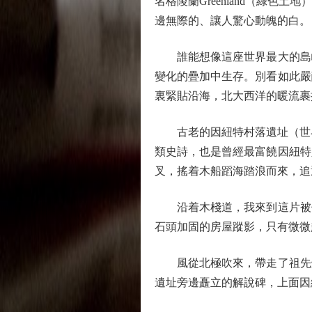
名格陵蘭Greenland（綠
邊無際的、讓人驚心動魄的白。
誰能想像這座世界最大的島嶼
變化的疊加中生存。別看如此嚴
裏緊貼沿海，北大西洋的暖流裹
古老的因紐特村落遺址（世界遺產
類史詩，也是曾經最富饒因紐特
叉，搖着木船蹈海踏浪而來，追
沿着木棧道，我來到這片被低
石頭加固的房屋蹤影，只有微微
風從北極吹來，帶走了祖先炊
遺址旁邊矗立的解說碑，上面因