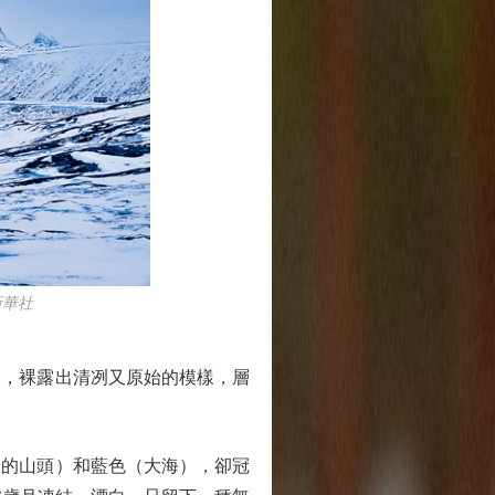
新華社
，裸露出清冽又原始的模樣，層
的山頭）和藍色（大海），卻冠