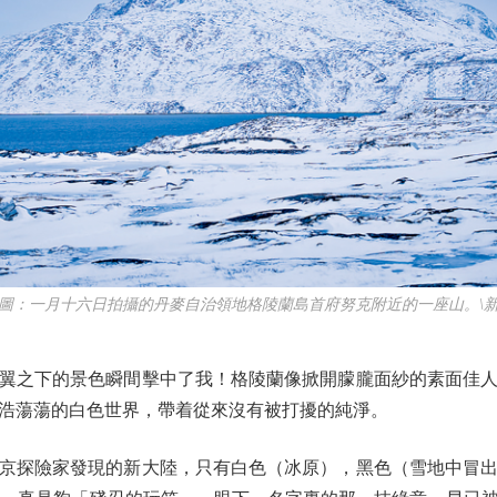
一月十六日拍攝的丹麥自治領地格陵蘭島首府努克附近的一座山。\
之下的景色瞬間擊中了我！格陵蘭像掀開朦朧面紗的素面佳人
浩蕩蕩的白色世界，帶着從來沒有被打擾的純淨。
探險家發現的新大陸，只有白色（冰原），黑色（雪地中冒出