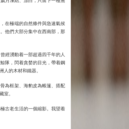
已被歲月凍結、漂白，只留下一種無
，在極端的自然條件與急速氣候
緣。他們大部分集中在西南部，那
」，曾經湧動着一部超過四千年的人
捕鯨隊，閃着貪婪的目光，帶着鋼
洲人的木材和鐵器。
骨為框架、海豹皮為帳篷、搭配
藏室。
極古老生活的一個縮影。我望着