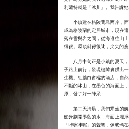
利薩特就是「冰川」。我告訴她
小鎮建在格陵蘭島西岸，面向
成為格陵蘭的定居城市，現在還
落在雪與岩之間，從海邊往山上
得很。屋頂斜得很陡，尖尖的簷
八月中旬正是小鎮的夏天，地
子路上前行，發現縫隙裏鑽出一
生機。紅牆白窗櫺的酒店，自然
不斷的冰山，在墨色的海面上，
原，發了好一陣呆……
第二天清晨，我們乘坐的艇駛
船身劃開墨藍的水，海面上漂浮
「咔嚓咔嚓」的聲響，像玻璃在