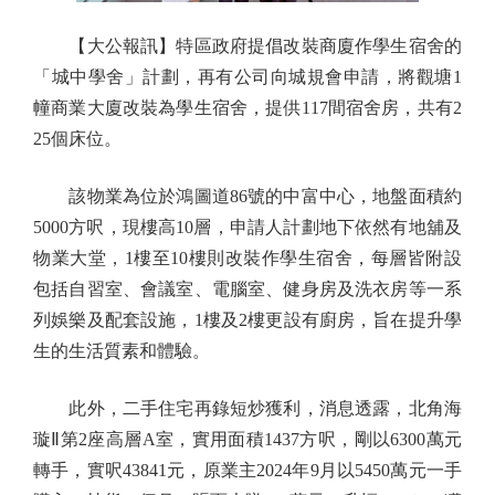
【大公報訊】特區政府提倡改裝商廈作學生宿舍的
「城中學舍」計劃，再有公司向城規會申請，將觀塘1
幢商業大廈改裝為學生宿舍，提供117間宿舍房，共有2
25個床位。
該物業為位於鴻圖道86號的中富中心，地盤面積約
5000方呎，現樓高10層，申請人計劃地下依然有地舖及
物業大堂，1樓至10樓則改裝作學生宿舍，每層皆附設
包括自習室、會議室、電腦室、健身房及洗衣房等一系
列娛樂及配套設施，1樓及2樓更設有廚房，旨在提升學
生的生活質素和體驗。
此外，二手住宅再錄短炒獲利，消息透露，北角海
璇Ⅱ第2座高層A室，實用面積1437方呎，剛以6300萬元
轉手，實呎43841元，原業主2024年9月以5450萬元一手