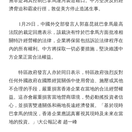
無非是為其控制巴拿馬運河製造藉口。中方堅決反對經
濟脅迫和霸凌行徑，敦促美方停止造謠生事。
1月29日，中國外交部發言人郭嘉昆就巴拿馬最高
法院的裁定回應表示，該裁決有悖於巴拿馬方面批准相
關特許經營權的法律，企業將保留包括訴訟法律程序在
內的所有權利。中方將採取一切必要措施，堅決維護中
方企業正當合法權益。
特區政府發言人亦於同日表示，特區政府強烈反對
任何外國政府在國際經貿關係中使用脅迫、施壓或其他
不合理的手段，嚴重損害香港企業在當地的合法經營權
益。這亦會嚴重損害當地營商環境，勢必動搖投資者信
心，並損害雙邊關係和兩地長遠經濟發展。「基於現時
巴拿馬的情況，香港企業應認真審視其現時及未來在當
地的投資。」\大公報記者 趙一峰