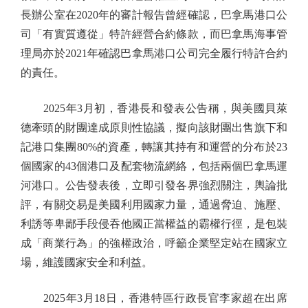
長辦公室在2020年的審計報告曾經確認，巴拿馬港口公
司「有實質遵從」特許經營合約條款，而巴拿馬海事管
理局亦於2021年確認巴拿馬港口公司完全履行特許合約
的責任。
2025年3月初，香港長和發表公告稱，與美國貝萊
德牽頭的財團達成原則性協議，擬向該財團出售旗下和
記港口集團80%的資產，轉讓其持有和運營的分布於23
個國家的43個港口及配套物流網絡，包括兩個巴拿馬運
河港口。公告發表後，立即引發各界強烈關注，輿論批
評，有關交易是美國利用國家力量，通過脅迫、施壓、
利誘等卑鄙手段侵吞他國正當權益的霸權行徑，是包裝
成「商業行為」的強權政治，呼籲企業堅定站在國家立
場，維護國家安全和利益。
2025年3月18日，香港特區行政長官李家超在出席