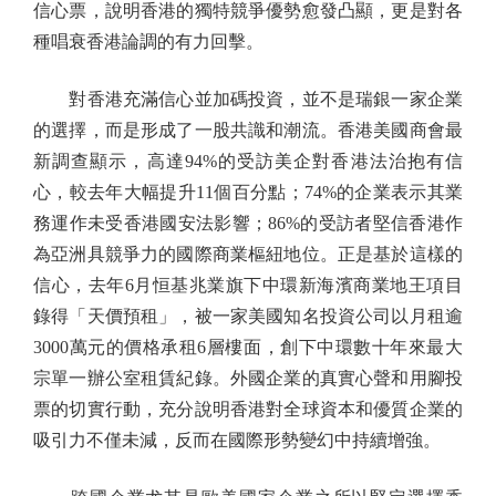
信心票，說明香港的獨特競爭優勢愈發凸顯，更是對各
種唱衰香港論調的有力回擊。
對香港充滿信心並加碼投資，並不是瑞銀一家企業
的選擇，而是形成了一股共識和潮流。香港美國商會最
新調查顯示，高達94%的受訪美企對香港法治抱有信
心，較去年大幅提升11個百分點；74%的企業表示其業
務運作未受香港國安法影響；86%的受訪者堅信香港作
為亞洲具競爭力的國際商業樞紐地位。正是基於這樣的
信心，去年6月恒基兆業旗下中環新海濱商業地王項目
錄得「天價預租」，被一家美國知名投資公司以月租逾
3000萬元的價格承租6層樓面，創下中環數十年來最大
宗單一辦公室租賃紀錄。外國企業的真實心聲和用腳投
票的切實行動，充分說明香港對全球資本和優質企業的
吸引力不僅未減，反而在國際形勢變幻中持續增強。