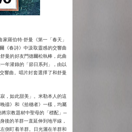
家羅伯特·舒曼《第一「春天」
格爾《春詩》中汲取靈感的交響曲
由舒曼的好友門德爾松執棒，此曲
七一年灌錄的「節日系列」，由以
號交響曲。唱片封套選擇了和舒曼
寂，如此甜美」。米勒本人的這
《晚禱》和《拾穗者》一樣，均屬
勒將宗教題材中聖母的「標配」─
她身後的羊群一直延伸到地平線，
在左側盯着羊群。日光灑在羊群和