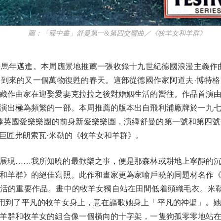
圖：「碟中畫」舒曼第一&第四交響曲／《牧羊女和羊群》
年邁進。本周應景地推薦一張收錄十九世紀德國浪漫主義作曲
到來的又一個萬物復甦的春天。這部從德國作家阿道夫·博特
藏作曲家在迎娶愛妻克拉拉之後對婚姻生活的嚮往。作品首演
演出極為頻繁的一部。本周推薦的版本出自飛利浦廠牌於一九
棒英國愛樂樂團的前身新愛樂樂團，演繹舒曼的第一號和第四
巨匠弗朗索瓦·米勒的《牧羊女和羊群》。
現……我所知曉的最歡樂之事，便是那森林或耕地上寧靜的沉
和羊群》的絕佳寫照。此作和畫家更為家喻戶曉的同題材名作
活的重要作品。畫中的牧羊女獨自站在田間低着頭織毛衣。米
用到了平凡的牧羊女身上，意在謳歌她身上「平凡的神聖」。
羊群和牧羊女的組合像一個橫向的十字架，一隻狗孤零零地站