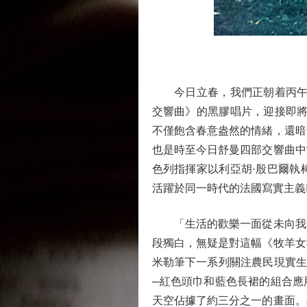
今日立春，我們正朝着丙午馬
交響曲》的黑膠唱片，迎接即將
不僅飽含春意盎然的情緒，還暗
也是時至今日舒曼四部交響曲中
色列指揮家以利亞胡·殷巴爾執
活躍於同一時代的法國寫實主義
「生活的歡樂一面從未向我展
段獨白，無疑是對這幅《牧羊女
米勒筆下一系列關注農民現實生
─紅色頭巾和藍色長裙的組合應
天空佔據了約三分之一的畫面。