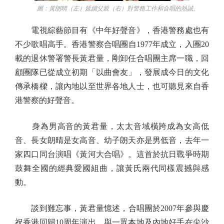
圖：黃朗晴（左）延續父親（右）對警務工作和合唱的熱誠。
電視綜藝節目有《中年好聲音》，香港警務處也有
不少歌唱高手。香港警察合唱團自1977年成立，入團20
載的退休警署警長黃君量，剛卸任合唱團主席一職，回
顧團隊已從成立初期「以曲會友」，發展成今日的文化
傳承橋樑，讓內地以至世界各地人士，也可聽見來自香
港警察的好聲音。
身為男高音的黃君量，太太音域橫跨成為女高低
音、長女朗晴是女高音、幼子朗天亦是男低音，去年一
家四口同台演唱《黃河大合唱》。這首於抗日戰爭時期
鼓舞全國的經典愛國組曲，讓黃氏兩代同樣震撼與感
動。
談到難忘事，黃君量憶述，合唱團於2007年參與慶
祝香港回歸10周年演出，與一眾本地及內地好手在尖沙