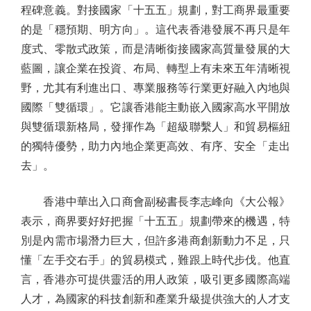
程碑意義。對接國家「十五五」規劃，對工商界最重要
的是「穩預期、明方向」。這代表香港發展不再只是年
度式、零散式政策，而是清晰銜接國家高質量發展的大
藍圖，讓企業在投資、布局、轉型上有未來五年清晰視
野，尤其有利進出口、專業服務等行業更好融入內地與
國際「雙循環」。它讓香港能主動嵌入國家高水平開放
與雙循環新格局，發揮作為「超級聯繫人」和貿易樞紐
的獨特優勢，助力內地企業更高效、有序、安全「走出
去」。
香港中華出入口商會副秘書長李志峰向《大公報》
表示，商界要好好把握「十五五」規劃帶來的機遇，特
別是內需市場潛力巨大，但許多港商創新動力不足，只
懂「左手交右手」的貿易模式，難跟上時代步伐。他直
言，香港亦可提供靈活的用人政策，吸引更多國際高端
人才，為國家的科技創新和產業升級提供強大的人才支