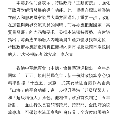
本港多個商會表示，特區政府「主動銜接」，強化
了政府對經濟發展的導向功能。此一舉措亦標誌着香港
在融入和服務國家發展大局方面邁出了重要一步，政府
在加強與商界交流意見的同時，商界亦應把握國家「高
質量發展」的內涵和要求，發揮本港獨特優勢。有建議
指出，港商應主動融入內地新質生產力體系找準定位，
特區政府亦應該邀請真正懂得內需市場及電商市場規則
的人。\大公報記者 沈安瑜、李永青
香港中華總商會（中總）會長蔡冠深指出，今年是
國家「十五五」規劃開局之年，新一份財政預算案必須
精準對接「十五五」規劃，尤其要鞏固香港作為企業
「出海」的平台功能，進一步提升香港「超級聯繫人」
和「超級增值人」角色。他相信，政府首次制定「五年
計劃」，並由行政長官領導跨局、跨部門、全政府的統
籌專班，可帶領本港工商和社會各界，全方位部署融入