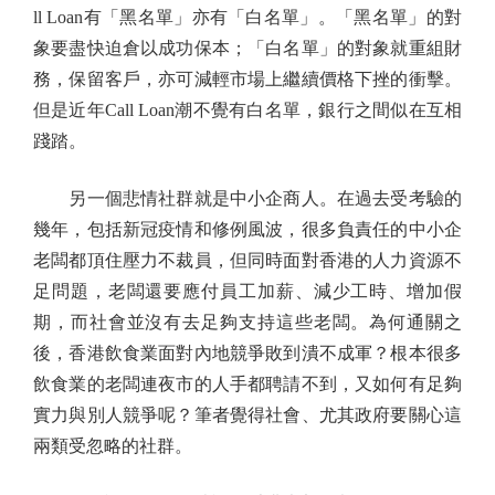
ll Loan有「黑名單」亦有「白名單」。「黑名單」的對
象要盡快迫倉以成功保本；「白名單」的對象就重組財
務，保留客戶，亦可減輕市場上繼續價格下挫的衝擊。
但是近年Call Loan潮不覺有白名單，銀行之間似在互相
踐踏。
另一個悲情社群就是中小企商人。在過去受考驗的
幾年，包括新冠疫情和修例風波，很多負責任的中小企
老闆都頂住壓力不裁員，但同時面對香港的人力資源不
足問題，老闆還要應付員工加薪、減少工時、增加假
期，而社會並沒有去足夠支持這些老闆。為何通關之
後，香港飲食業面對內地競爭敗到潰不成軍？根本很多
飲食業的老闆連夜市的人手都聘請不到，又如何有足夠
實力與別人競爭呢？筆者覺得社會、尤其政府要關心這
兩類受忽略的社群。