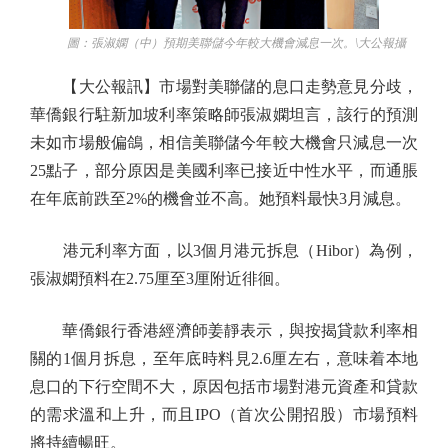
圖：張淑嫻（中）預期美聯儲今年較大機會減息一次。\大公報攝
【大公報訊】市場對美聯儲的息口走勢意見分歧，
華僑銀行駐新加坡利率策略師張淑嫻坦言，該行的預測
未如市場般偏鴿，相信美聯儲今年較大機會只減息一次
25點子，部分原因是美國利率已接近中性水平，而通脹
在年底前跌至2%的機會並不高。她預料最快3月減息。
港元利率方面，以3個月港元拆息（Hibor）為例，
張淑嫻預料在2.75厘至3厘附近徘徊。
華僑銀行香港經濟師姜靜表示，與按揭貸款利率相
關的1個月拆息，至年底時料見2.6厘左右，意味着本地
息口的下行空間不大，原因包括市場對港元資產和貸款
的需求溫和上升，而且IPO（首次公開招股）市場預料
將持續暢旺。