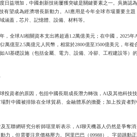
日益增加，中國創新技術屢獲突破是關鍵要素之一。吳旖認為
科技有望成為經濟增長新動力。AI應用是今年全球市場重要主
領域涵蓋，芯片、記憶體、設備、材料等。
全球AI相關資本支出將超過1.2萬億美元；在中國，2025年AI
到2萬億至2.5萬億元人民幣，相當於2800億至3500億美元，年複
，如AI基礎設施（包括金屬、電力、設備、冷卻、工程建設等）的市場
者
投資者的原因，包括中國長期成長潛力轉強，AI及其他科技技
市場對中國被排除在全球貿易、金融體系的擔憂；加上投資者對
互聯網研究分析師琚里昕表示，AI聊天機器人仍然是爭奪消
驅動力，但需要注意價格壓力。阿里巴巴（09988）、字節跳動