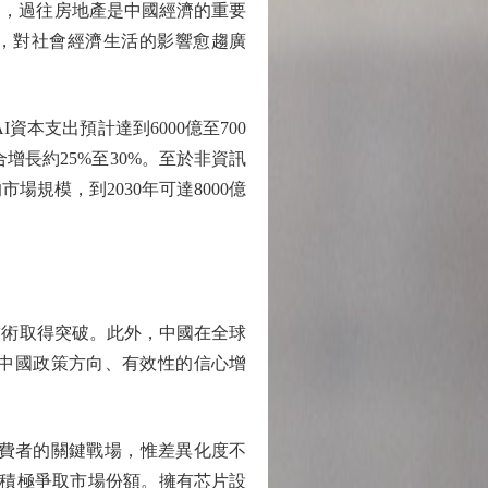
，過往房地產是中國經濟的重要
題，對社會經濟生活的影響愈趨廣
資本支出預計達到6000億至700
合增長約25%至30%。至於非資訊
規模，到2030年可達8000億
術取得突破。此外，中國在全球
中國政策方向、有效性的信心增
費者的關鍵戰場，惟差異化度不
正積極爭取市場份額。擁有芯片設