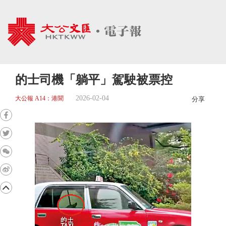
的士司機「躺平」駕駛被票控
2026-02-04
大公報 A14：港聞
分享