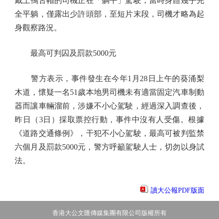
戴上鴨舌帽的司機正在「躺平」駕駛，當時身體幾乎完
全平躺，僅露出少許頭部，至短片末段，司機才略為起
身觀察路況。
最高可判囚及罰款5000元
警方表示，事件發生在今年1月28日上午的葵涌梨
木道，懷疑一名51歲本地男司機未有適當固定汽車制動
器而讓車輛溜前，涉嫌不小心駕駛，經過深入調查後，
昨日（3日）採取票控行動，事件中沒有人受傷。根據
《道路交通條例》，干犯不小心駕駛，最高可被判監禁
六個月及罰款5000元，警方呼籲駕駛人士，切勿以身試
法。
讀大公報PDF版面
香港大公文匯傳媒集團有限公司版權所有