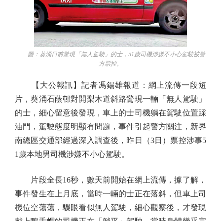
圖：葵涌日前驚現「無人駕駛」的士，51歲司機涉嫌不小心駕駛被警
方票控。
【大公報訊】記者馮錫雄報道：網上流傳一段短
片，葵涌石蔭邨對開梨木道斜路驚現一輛「無人駕駛」
的士，細心留意後發現，車上的士司機躺在駕駛位置踩
油門，駕駛態度明顯有問題，事件引起警方關注，新界
南總區交通部經過深入調查後，昨日（3日）票控涉事5
1歲本地男司機涉嫌不小心駕駛。
片段全長16秒，數天前開始在網上流傳，據了解，
事件發生在上月底，當時一輛的士正在落斜，但車上司
機位空蕩蕩，驟眼看似無人駕駛，細心觀察後，才發現