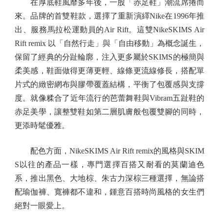
在厚底鞋風靡多年後，一股「赤足鞋」潮流席捲而
來。品牌的首雙鞋款，選擇了重新演繹Nike在1996年推
出、服務馬拉松運動員的Air Rift。這雙NikeSKIMS Air
Rift remix 以「自然行走」與「自由移動」為概念誕生，
保留了經典的分趾輪廓，注入更多屬於SKIMS的極簡與
柔美感，鞋面做得更薄更輕、線條更流線修長，搭配單
片式的緻密網布與膠帶覆蓋結構，平衡了包覆感與支撐
度。就像糅合了近年流行的芭蕾舞鞋與Vibram五趾鞋的
赤足美學，讓整雙鞋如第二層肌膚般包覆雙腳的同時，
更添時髦優雅。
配色方面，NikeSKIMS Air Rift remix的風格與SKIM
S以往的產品一樣，專門選擇百搭又耐看的莫蘭迪色
系，推出黑色、大地棕、朱古力深棕三種選擇，無論搭
配瑜伽褲、寬褲都不違和，鍾意百搭時尚風格的女生們
絕對一眼愛上。