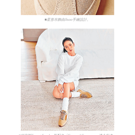
■星形吊飾由Jisoo手繪設計。